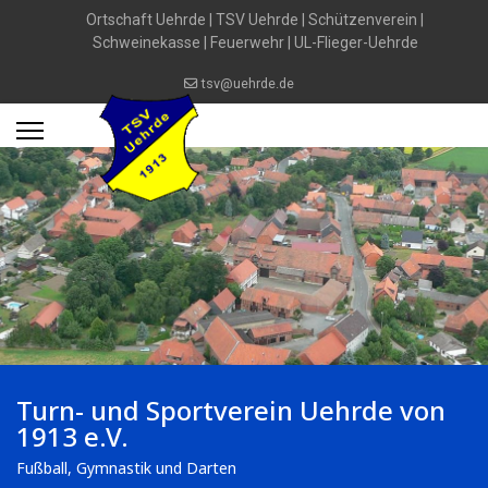
Ortschaft Uehrde
|
TSV Uehrde
|
Schützenverein
|
Schweinekasse
|
Feuerwehr
|
UL-Flieger-Uehrde
tsv@uehrde.de
Turn- und Sportverein Uehrde von
1913 e.V.
Fußball, Gymnastik und Darten