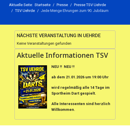
Aktuelle Seite:
Startseite
Presse
Presse TSV Uehrde
TSV Uehrde
Jede Menge Ehrungen zum 90. Jubiläum
NÄCHSTE VERANSTALTUNG IN UEHRDE
Keine Veranstaltungen gefunden
Aktuelle Informationen TSV
NEU !! NEU !!
ab dem 21.01.2026 um 19:00 Uhr
wird regelmäßig alle 14 Tage im
Sportheim Dart gespielt.
Alle Interessenten sind herzlich
Willkommen.