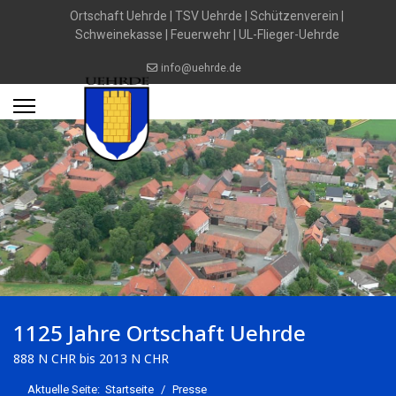
Ortschaft Uehrde
|
TSV Uehrde
|
Schützenverein
|
Schweinekasse
|
Feuerwehr
|
UL-Flieger-Uehrde
info@uehrde.de
1125 Jahre Ortschaft Uehrde
888 N CHR bis 2013 N CHR
Aktuelle Seite:
Startseite
Presse