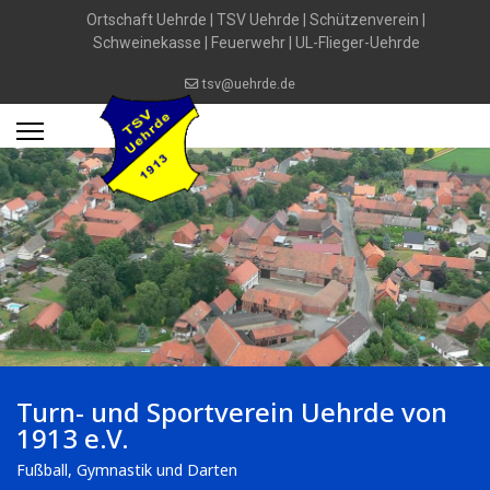
Ortschaft Uehrde
|
TSV Uehrde
|
Schützenverein
|
Schweinekasse
|
Feuerwehr
|
UL-Flieger-Uehrde
tsv@uehrde.de
Turn- und Sportverein Uehrde von
1913 e.V.
Fußball, Gymnastik und Darten