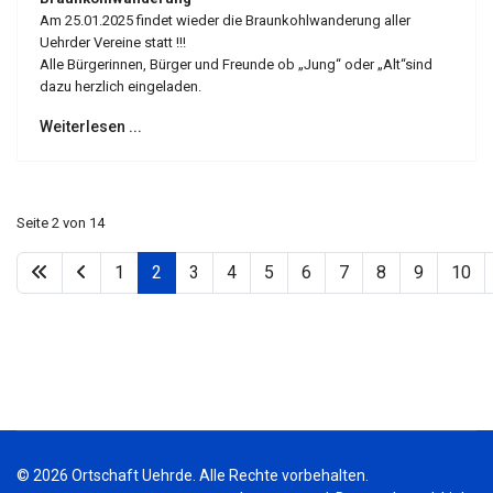
Am 25.01.2025 findet wieder die Braunkohlwanderung aller
Uehrder Vereine statt !!!
Alle Bürgerinnen, Bürger und Freunde ob „Jung“ oder „Alt“sind
dazu herzlich eingeladen.
Weiterlesen ...
Seite 2 von 14
1
2
3
4
5
6
7
8
9
10
© 2026 Ortschaft Uehrde. Alle Rechte vorbehalten.