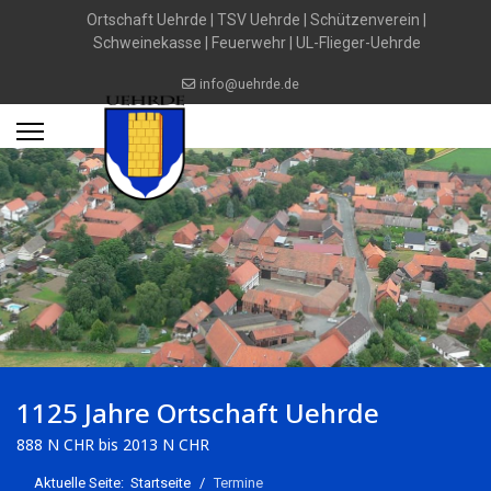
Ortschaft Uehrde
|
TSV Uehrde
|
Schützenverein
|
Schweinekasse
|
Feuerwehr
|
UL-Flieger-Uehrde
info@uehrde.de
1125 Jahre Ortschaft Uehrde
888 N CHR bis 2013 N CHR
Aktuelle Seite:
Startseite
Termine