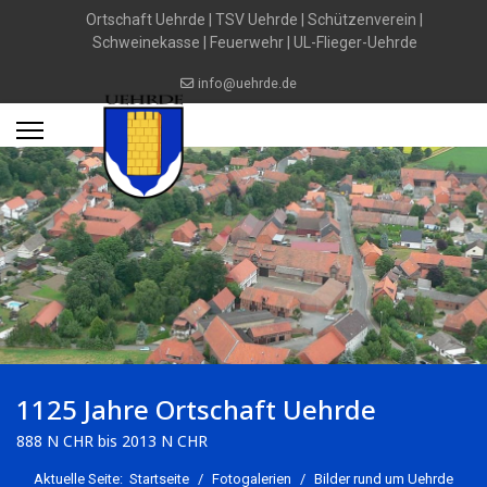
Ortschaft Uehrde
|
TSV Uehrde
|
Schützenverein
|
Schweinekasse
|
Feuerwehr
|
UL-Flieger-Uehrde
info@uehrde.de
1125 Jahre Ortschaft Uehrde
888 N CHR bis 2013 N CHR
Aktuelle Seite:
Startseite
Fotogalerien
Bilder rund um Uehrde