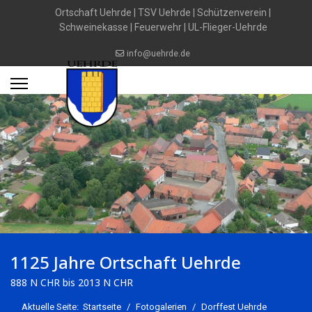
Ortschaft Uehrde
|
TSV Uehrde
|
Schützenverein
|
Schweinekasse
|
Feuerwehr
|
UL-Flieger-Uehrde
info@uehrde.de
1125 Jahre Ortschaft Uehrde
888 N CHR bis 2013 N CHR
Aktuelle Seite:
Startseite
Fotogalerien
Dorffest Uehrde